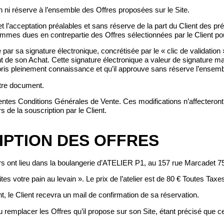
 ni réserve à l’ensemble des Offres proposées sur le Site.
n et l’acceptation préalables et sans réserve de la part du Client des 
 sommes dues en contrepartie des Offres sélectionnées par le Client po
par sa signature électronique, concrétisée par le « clic de validation »
e son Achat. Cette signature électronique a valeur de signature manu
 pris pleinement connaissance et qu’il approuve sans réserve l’ensem
utre document.
entes Conditions Générales de Vente. Ces modifications n’affecteront
 de la souscription par le Client.
IPTION DES OFFRES
iers ont lieu dans la boulangerie d’ATELIER P1, au 157 rue Marcadet 
aites votre pain au levain ». Le prix de l’atelier est de 80 € Toutes Ta
t, le Client recevra un mail de confirmation de sa réservation.
 remplacer les Offres qu’il propose sur son Site, étant précisé que c